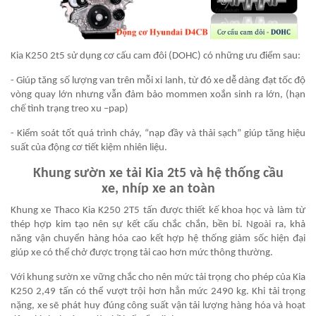
Kia K250 2t5 sử dụng cơ cấu cam đôi (DOHC) có những ưu điểm sau:
- Giúp tăng số lượng van trên mỗi xi lanh, từ đó xe dễ dàng đạt tốc độ
vòng quay lớn nhưng vẫn đảm bảo mommen xoắn sinh ra lớn, (hạn
chế tình trạng treo xu –pap)
- Kiểm soát tốt quá trình cháy, “nạp đầy và thải sạch” giúp tăng hiệu
suất của động cơ tiết kiệm nhiên liệu.
Khung sườn xe tải Kia 2t5 và hệ thống cầu
xe, nhíp xe an toàn
Khung xe Thaco Kia K250 2T5 tấn được thiết kế khoa học và làm từ
thép hợp kim tạo nên sự kết cấu chắc chắn, bền bỉ. Ngoài ra, khả
năng vận chuyển hàng hóa cao kết hợp hệ thống giảm sốc hiện đại
giúp xe có thể chở được trọng tải cao hơn mức thông thường.
Với khung sườn xe vững chắc cho nên mức tải trọng cho phép của Kia
K250 2,49 tấn có thể vượt trội hơn hẳn mức 2490 kg. Khi tải trọng
nặng, xe sẽ phát huy đúng công suất vận tải lượng hàng hóa và hoạt