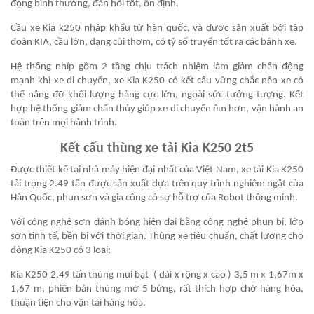
động bình thường, đàn hồi tốt, ổn định.
Cầu xe
Kia k250
nhập khẩu từ hàn quốc, và được sản xuất bởi tập
đoàn KIA, cầu lớn, dạng cùi thơm, có tỷ số truyển tốt ra các bánh xe.
Hệ thống nhíp gồm 2 tầng chịu trách nhiệm làm giảm chấn động
mạnh khi xe di chuyển, xe Kia K250 có kết cấu vững chắc nên xe có
thể nâng đỡ khối lượng hàng cực lớn, ngoài sức tưởng tượng. Kết
hợp hệ thống giảm chấn thủy giúp xe di chuyển êm hơn, vận hành an
toàn trên mọi hành trình.
Kết cấu thùng xe tải Kia K250 2t5
Được thiết kế tại nhà máy hiện đại nhất của Việt Nam, xe tải Kia K250
tải trọng 2.49 tấn được sản xuất dựa trên quy trình nghiêm ngặt của
Hàn Quốc, phun sơn và gia công có sự hỗ trợ của Robot thông minh.
Với công nghệ sơn đánh bóng hiện đại bằng công nghệ phun bi, lớp
sơn tinh tế, bền bỉ với thời gian. Thùng xe tiêu chuẩn, chất lượng cho
dòng Kia K250 có 3 loại:
Kia K250 2.49 tấn thùng mui bạt ( dài x rộng x cao ) 3,5 m x 1,67m x
1,67 m, phiên bản thùng mở 5 bửng, rất thích hợp chở hàng hóa,
thuận tiện cho vận tải hàng hóa.