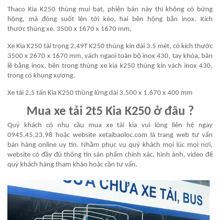
Thaco Kia K250 thùng mui bạt, phiên bản này thì không có bửng
hông, mà đóng suốt lên tới kèo, hai bên hông bắn inox. Kích
thước thùng xe. 3500 x 1670 x 1670 mm,
Xe Kia K250 tải trọng 2,49T K250 thùng kín dài 3.5 mét, có kích thước
3500 x 2670 x 1670 mm, vách ngaoì toàn bộ inox 430, tay khóa, bản
lề bằng inox, bên trong thùng xe kia k250 thùng kín vách inox 430,
trong có khung xương.
Xe tải 2,5 tấn Kia K250 thùng lửng dài 3.500 x 1.670 x 400 mm
Mua xe tải 2t5 Kia K250 ở đâu ?
Quý khách có nhu cầu mua xe tải kia vui lòng liên hệ ngay
0945.45.23.98 hoặc website xetaibaoloc.com là trang web tư vấn
bán hàng online uy tín. Nhằm phục vụ quý khách mọi lúc mọi nơi,
website có đầy đủ thông tin sản phẩm chính xác, hình ảnh, video để
quý khách hàng tham khảo hoặc cần tư vấn.