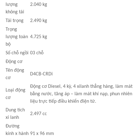
lượng
2.040 kg
không tải
Tải trọng
2.490 kg
Trọng
lượng toàn
4.725 kg
bộ
Số chỗ ngồi
03 chỗ
Động cơ
Tên động
D4CB-CRDi
cơ
Động cơ Diesel, 4 kỳ, 4 xilanh thẳng hàng, làm mát
Loại động
bằng nước, tăng áp – làm mát khí nạp, phun nhiên
cơ
liệu trực tiếp điều khiển điện tử.
Dung tích
2.497 cc
xi lanh
Đường
kính x hành
91 x 96 mm