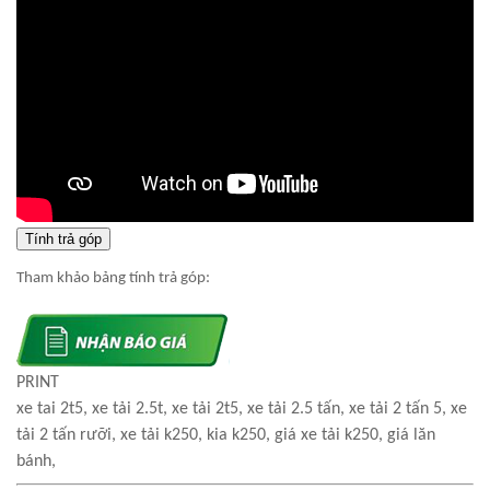
Tính trả góp
Tham khảo bảng tính trả góp:
PRINT
xe tai 2t5, xe tải 2.5t, xe tải 2t5, xe tải 2.5 tấn, xe tải 2 tấn 5, xe
tải 2 tấn rưỡi, xe tải k250, kia k250, giá xe tải k250, giá lăn
bánh,