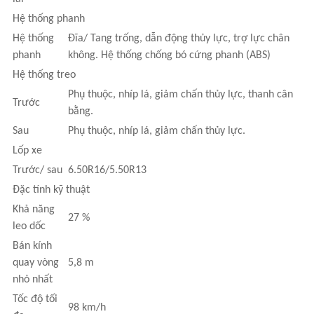
Hệ thống phanh
Hệ thống
Đĩa/ Tang trống, dẫn động thủy lực, trợ lực chân
phanh
không. Hệ thống chống bó cứng phanh (ABS)
Hệ thống treo
Phụ thuộc, nhíp lá, giảm chấn thủy lực, thanh cân
Trước
bằng.
Sau
Phụ thuộc, nhíp lá, giảm chấn thủy lực.
Lốp xe
Trước/ sau
6.50R16/5.50R13
Đặc tính kỹ thuật
Khả năng
27 %
leo dốc
Bán kính
quay vòng
5,8 m
nhỏ nhất
Tốc độ tối
98 km/h