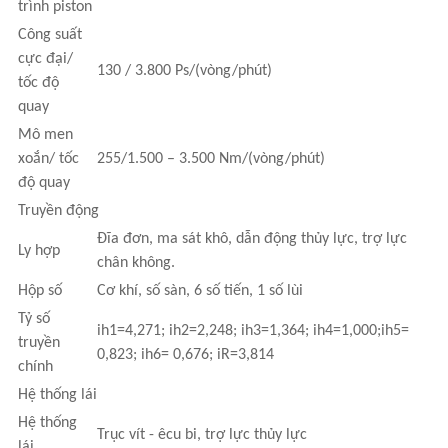
trình piston
Công suất
cực đại/
130 / 3.800 Ps/(vòng/phút)
tốc độ
quay
Mô men
xoắn/ tốc
255/1.500 – 3.500 Nm/(vòng/phút)
độ quay
Truyền động
Đĩa đơn, ma sát khô, dẫn động thủy lực, trợ lực
Ly hợp
chân không.
Hộp số
Cơ khí, số sàn, 6 số tiến, 1 số lùi
Tỷ số
ih1=4,271; ih2=2,248; ih3=1,364; ih4=1,000;ih5=
truyền
0,823; ih6= 0,676; iR=3,814
chính
Hệ thống lái
Hệ thống
Trục vít - êcu bi, trợ lực thủy lực
lái