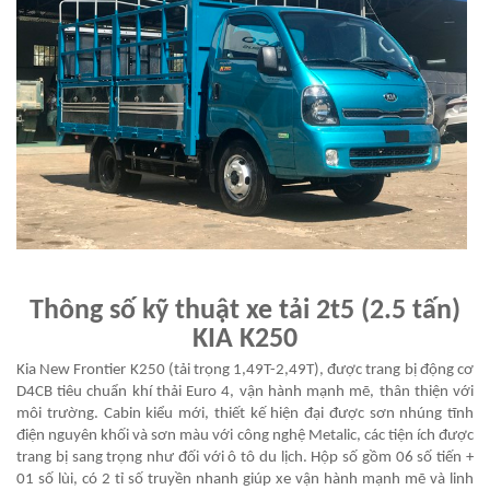
Thông số kỹ thuật xe tải 2t5 (2.5 tấn)
KIA K250
Kia New Frontier K250 (tải trọng 1,49T-2,49T), được trang bị động cơ
D4CB tiêu chuẩn khí thải Euro 4, vận hành mạnh mẽ, thân thiện với
môi trường. Cabin kiểu mới, thiết kế hiện đại được sơn nhúng tĩnh
điện nguyên khối và sơn màu với công nghệ Metalic, các tiện ích được
trang bị sang trọng như đối với ô tô du lịch. Hộp số gồm 06 số tiến +
01 số lùi, có 2 tỉ số truyền nhanh giúp xe vận hành mạnh mẽ và linh