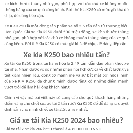
xe kích thước thùng nhỏ gọn, phù hợp với các chủ xe không muốn
thùng hàng của xe quá cồng kềnh. Bởi thế Kia K250 có mức giá khá dể
chịu, dể dàng tiếp cận.
Xe Kia K250 là một dòng sản phẩm xe tải 2.5 tấn đến từ thương hiệu
Hàn Quốc. Giá xe Kia K250 dưới 500 triệu đồng, xe kích thước thùng
nhỏ gọn, phù hợp với các chủ xe không muốn thùng hàng của xe quá
cồng kềnh. Bởi thế Kia K250 có mức giá khá dể chịu, dể dàng tiếp cận.
Xe kia K250 bao nhiêu tấn?
Xe tải Kia K250 trọng tải hàng hóa là 2.49 tấn, dẫn đầu phân khúc xe
tải nhẹ. Nhận được vô số những phản hồi tích cực cả về chất lượng và
tiết kiệm nhiên liệu, động cơ mạnh mẽ và sự bắt mắt bởi ngoại hình
của xe KIA K250 đã chứng minh được rằng có những điểm mạnh
vượt trội để làm hài lòng khách hàng.
Chính vì vậy mà bài viết này sẽ cung cấp cho quý khách hàng những
điểm vàng chủ chốt của xe tải 2 tấn rưỡi Kia K250 để dễ dàng ra quyết
định sắm cho mình chiếc xe tải 2.5t ưng ý nhất.
Giá xe tải Kia K250 2024 bao nhiêu?
Giá xe tải 2.5t kia 2t4 k250 chassi là 432.000.000 VND.