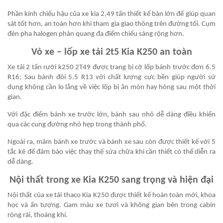
Phần kính chiếu hậu của xe kia 2,49 tấn thiết kế bản lớn để giúp quan
sát tốt hơn, an toàn hơn khi tham gia giao thông trên đường tối. Cụm
đèn pha halogen phản quang đa điểm chiếu sáng rộng hơn.
Vỏ xe – lốp xe tải 2t5 Kia K250 an toàn
Xe tải 2 tấn rưỡi k250 2T49 được trang bị cỡ lốp bánh trước đơn 6.5
R16; Sau bánh đôi 5.5 R13 với chất lượng cực bền giúp người sử
dụng không cần lo lắng về việc lốp bị ăn mòn hay hỏng sau một thời
gian.
Với đặc điểm bánh xe trước lớn, bánh sau nhỏ dễ dàng điều khiển
qua các cung đường nhỏ hẹp trong thành phố.
Ngoài ra, mâm bánh xe trước và bánh xe sau còn được thiết kế với 5
tắc kê để đảm bảo việc thay thế sửa chữa khi cần thiết có thể diễn ra
dễ dàng.
Nội thất trong xe Kia K250 sang trọng và hiện đại
Nội thất của xe tải thaco Kia K250 được thiết kế hoàn toàn mới, khoa
học và ấn tượng. Gam màu xe tươi và không gian bên trong cabin
rộng rãi, thoáng khí.