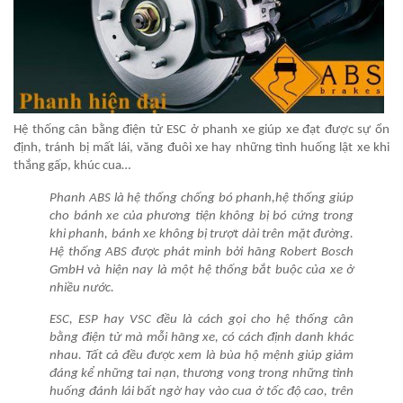
Hệ thống cân bằng điện tử ESC ở phanh xe giúp xe đạt được sự ổn
định, tránh bị mất lái, văng đuôi xe hay những tình huống lật xe khi
thắng gấp, khúc cua…
Phanh ABS là hệ thống chống bó phanh,hệ thống giúp
cho bánh xe của phương tiện không bị bó cứng trong
khi phanh, bánh xe không bị trượt dài trên mặt đường.
Hệ thống ABS được phát minh bởi hãng Robert Bosch
GmbH và hiện nay là một hệ thống bắt buộc của xe ở
nhiều nước.
ESC, ESP hay VSC đều là cách gọi cho hệ thống cân
bằng điện tử mà mỗi hãng xe, có cách định danh khác
nhau. Tất cả đều được xem là bùa hộ mệnh giúp giảm
đáng kể những tai nạn, thương vong trong những tình
huống đánh lái bất ngờ hay vào cua ở tốc độ cao, trên