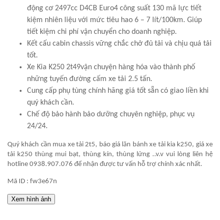
động cơ 2497cc D4CB Euro4 công suất 130 mã lực tiết
kiệm nhiên liệu với mức tiêu hao 6 – 7 lít/100km. Giúp
tiết kiệm chi phí vận chuyển cho doanh nghiệp.
Kết cấu cabin chassis vững chắc chở đủ tải và chịu quá tải
tốt.
Xe Kia K250 2t49vận chuyện hàng hóa vào thành phố
những tuyến đường cấm xe tải 2.5 tấn.
Cung cấp phụ tùng chính hãng giá tốt sẵn có giao liền khi
quý khách cần.
Chế độ bảo hành bảo dưỡng chuyên nghiệp, phục vụ
24/24.
Quý khách cần mua xe tải 2t5, báo giá lăn bánh xe tải kia k250, giá xe
tải k250 thùng mui bạt, thùng kín, thùng lửng ..v.v vui lòng liên hệ
hotline 0938.907.076 để nhận được tư vấn hỗ trợ chính xác nhất.
Mã ID : fw3e67n
Xem hình ảnh