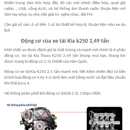
khiển trung tâm tích hợp đầy đủ các nút chỉnh điều hòa, quạt gió
cabin, , USB, cổng AUX,
và hệ thống âm thanh radio thuận tiện với
tầm tay phục vụ cho việc giải trí, nghe nhạc, đài FM.
Cần gài số sàn; 6 số tiến 1 số lùi thiết kế hợp lý, thuận tiện như xe du
lịch
Động cơ của xe tải Kia k250 2,49 tấn
Một chiếc xe được đánh giá là chất lượng và mạnh mẽ chính là ở phần
động cơ. Xe tải Kia Thaco K250 2.49 tấn thùng mui bạt, thùng kín
được trang bị động cơ 2.5L D4DB của Hàn Quốc.
Động cơ xe tải Kia K250 2,5 tấn mạnh mẽ, tiết kiệm nhiên liệu và bền
bỉ bởi loại động cơ 4 kỳ 4 xi lanh làm mát bằng nước và đạt tiêu chuẩn
khi thải Euro 4.
Hệ thống phân phối khí động cơ D4CB 2.5L 130ps CRDI: