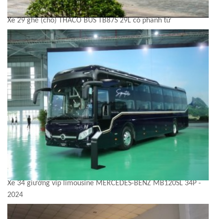
Xe 29 ghế (chỗ) THACO BUS TB87S 29L có phanh từ
Xe 34 giường vip limousine MERCEDES-BENZ MB120SL 34P -
2024