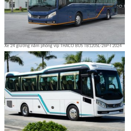
Xe 24 giường nằm phòng vip THACO BUS TB120SL-26P-I 2024