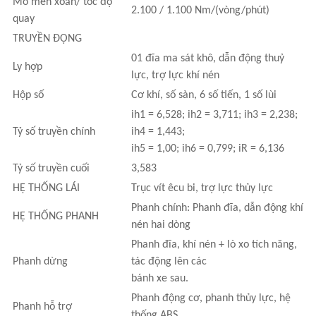
Mô men xoắn/ tốc độ
2.100 / 1.100 Nm/(vòng/phút)
quay
TRUYỀN ĐỘNG
01 đĩa ma sát khô, dẫn động thuỷ
Ly hợp
lực, trợ lực khí nén
Hộp số
Cơ khí, số sàn, 6 số tiến, 1 số lùi
ih1 = 6,528; ih2 = 3,711; ih3 = 2,238;
Tỷ số truyền chính
ih4 = 1,443;
ih5 = 1,00; ih6 = 0,799; iR = 6,136
Tỷ số truyền cuối
3,583
HỆ THỐNG LÁI
Trục vít êcu bi, trợ lực thủy lực
Phanh chính: Phanh đĩa, dẫn động khí
HỆ THỐNG PHANH
nén hai dòng
Phanh đĩa, khí nén + lò xo tích năng,
Phanh dừng
tác động lên các
bánh xe sau.
Phanh động cơ, phanh thủy lực, hệ
Phanh hỗ trợ
thống ABS