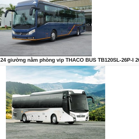
 24 giường nằm phòng vip THACO BUS TB120SL-26P-I 2