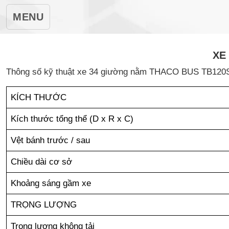
MENU
XE
Thông số kỹ thuật xe 34 giường nằm THACO BUS TB120
KÍCH THƯỚC
Kích thước tổng thể (D x R x C)
Vệt bánh trước / sau
Chiều dài cơ sở
Khoảng sáng gầm xe
TRỌNG LƯỢNG
xe bus thaco
Trọng lượng không tải