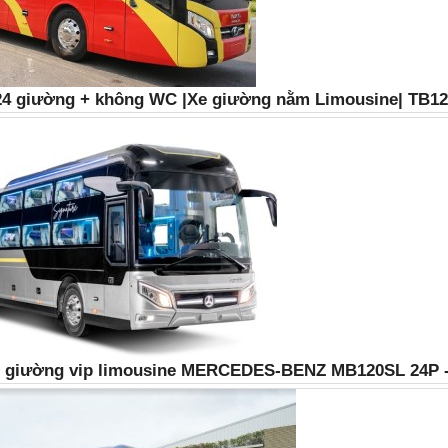
24 giường + không WC |Xe giường nằm Limousine| TB1
2 giường vip limousine MERCEDES-BENZ MB120SL 24P -