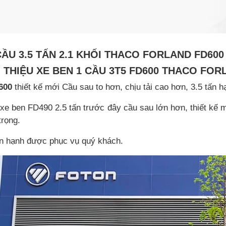
CẦU 3.5 TẤN 2.1 KHỐI THACO FORLAND FD60
I THIỆU XE BEN 1 CẦU 3T5 FD600 THACO FOR
600
thiết kế mới Cầu sau to hơn, chịu tải cao hơn, 3.5 tấn h
e ben FD490 2.5 tấn trước đây cầu sau lớn hơn, thiết kế m
trọng.
ân hạnh được phục vụ quý khách.