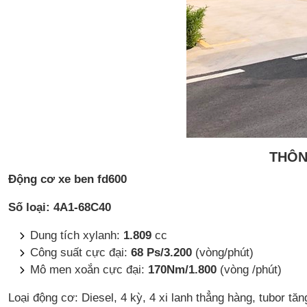
THÔN
Động cơ xe ben fd600
Số loại: 4A1-68C40
Dung tích xylanh:
1.809
cc
Công suất cực đại:
68 Ps/3.200
(vòng/phút)
Mô men xoắn cực đại:
170Nm/1.800
(vòng /phút)
Loại động cơ: Diesel, 4 kỳ, 4 xi lanh thẳng hàng, tubor tăn