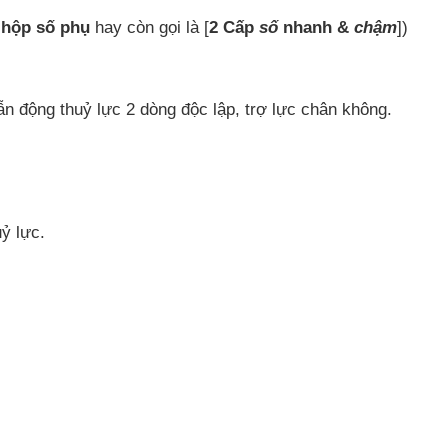
ó
hộp số phụ
hay còn gọi là [
2 Cấp
số
nhanh &
chậm
])
ẫn động thuỷ lực 2 dòng độc lập, trợ lực chân không.
ỷ lực.