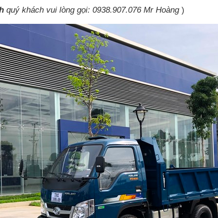
nh
quý khách vui lòng gọi: 0938.907.076 Mr Hoàng
)