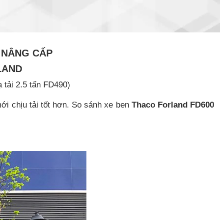
0 NÂNG CẤP
LAND
ạ tải 2.5 tấn FD490)
ới chịu tải tốt hơn. So sánh xe ben
Thaco Forland FD600