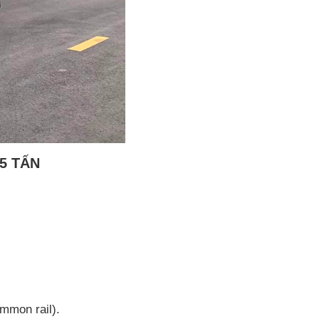
5 TẤN
ommon rail).