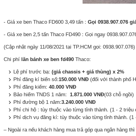
- Giá xe ben Thaco FD600 3,49 tấn :
Gọi 0938.907.076 giá
- Giá xe ben 2,5 tấn Thaco FD490 : Gọi ngay 0938.907.076
(Cập nhật ngày 11/08/2021 tại TP.HCM gọi: 0938.907.076)
Chi phí
lăn bánh xe ben fd490
Thaco:
Lệ phí trước bạ:
(giá chassis + giá thùng) x 2%
Phí đăng kí biển số:
150.000 VNĐ
(đối với thành phố H
Phí đăng kiểm:
40.000 VNĐ
Bảo hiểm TNDS 1 năm:
1.871.000 VNĐ
(03 chỗ ngồi)
Phí đường bộ 1 năm:
3.240.000 VNĐ
Phí chi hộ : tùy thuộc vào từng tỉnh thành. (1 - 2 triệu
Phí dịch vụ đăng kí: tùy thuộc vào từng tỉnh thành. (1 
– Ngoài ra nếu khách hàng mua trả góp qua ngân hàng th