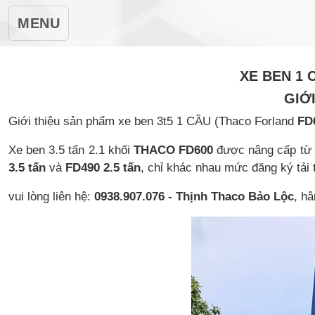
MENU
XE BEN 1 
GIỚ
Giới thiệu sản phẩm xe ben 3t5 1 CẦU (Thaco Forland
FD
Xe ben 3.5 tấn 2.1 khối
THACO FD600
được nâng cấp từ x
3.5 tấn
và
FD490 2.5 tấn
, chỉ khác nhau mức đăng ký tải 
vui lòng liên hệ:
0938.907.076 - Thịnh Thaco Bảo Lộc
, h